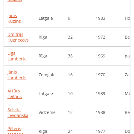
Jānis
Latgale
9
1983
Hone
Kuzins
Dmitrijs
Rīga
32
1972
Bezd
Kuzņecovs
Līga
Rīga
38
1969
pašn
Lamberte
Jānis
Zemgale
16
1970
Zaļā
Lamberts
Artūrs
Latgale
10
1989
MUR
Leitāns
Solvita
Vidzeme
12
1988
Bezd
Ļevdanska
Pēteris
Rīga
24
1977
Dom