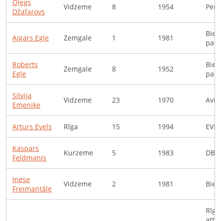
Oļegs
Vidzeme
8
1954
Pens
Džafarovs
Bied
Aigars
Egle
Zemgale
1
1981
par 
Roberts
Bied
Zemgale
8
1952
Egle
par 
Silvija
Vidzeme
23
1970
Avio
Emenike
Arturs
Evels
Rīga
15
1994
EVEL
Kaspars
Kurzeme
5
1983
DBB 
Feldmanis
Inese
Vidzeme
2
1981
Bied
Freimantāle
Rīga
attī