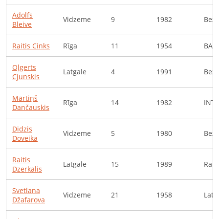
Ādolfs
Vidzeme
9
1982
Bezd
Bleive
Raitis
Cinks
Rīga
11
1954
BALT
Oļgerts
Latgale
4
1991
Bezd
Cjunskis
Mārtiņš
Rīga
14
1982
INTT
Dančauskis
Didzis
Vidzeme
5
1980
Bezd
Doveika
Raitis
Latgale
15
1989
Rait
Dzerkalis
Svetlana
Vidzeme
21
1958
Latv
Džafarova