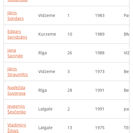
Jānis
Vidzeme
1
1983
Pašn
Sondars
Edgars
Kurzeme
10
1989
BM-
Spridzāns
Jana
Rīga
26
1988
VIZII
Spriņģe
Jānis
Vidzeme
3
1973
Bezd
Straumītis
Nadežda
Rīga
28
1991
Bezd
Suvorova
Jevgeņijs
Latgale
2
1991
pašn
Ševčenko
Vladimirs
Latgale
13
1975
TEHH
Šilovs