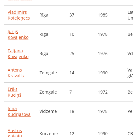
Vladimirs
Latv
Rīga
37
1985
Koteļeņecs
Univ
Jurijs
Rīga
10
1978
Bezd
Kovaļenko
Tatjana
Rīga
25
1976
VcDo
Kovaļenko
Antons
Vals
Zemgale
14
1990
Kravalis
glāb
Ēriks
Zemgale
7
1972
Bezd
Kuciņš
Inna
Vidzeme
18
1978
Pens
Kudrjašova
Austris
Kurzeme
12
1990
CBR
Kukulis