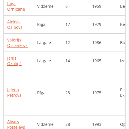
Inga
Vidzeme
6
1959
Bezd
Ornicāne
Aleksis
Rīga
17
1979
Bezd
Osipovs
Valērijs
Latgale
12
1986
Bioe
Oščenkovs
Jānis
Latgale
14
1965
Izdi
Ozoliņš
Jeļena
Peda
Rīga
23
1975
Petrova
Eksp
Aivars
Vidzeme
28
1993
Opto
Postejevs