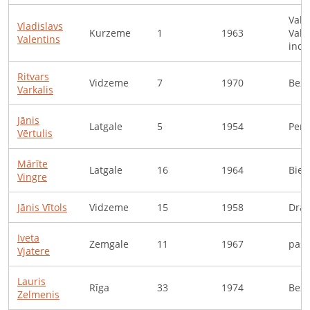
Vale
Vladislavs
Kurzeme
1
1963
Vale
Valentins
indi
Ritvars
Vidzeme
7
1970
Bezd
Varkalis
Jānis
Latgale
5
1954
Pens
Vērtulis
Mārīte
Latgale
16
1964
Bied
Vingre
Jānis
Vītols
Vidzeme
15
1958
Drau
Iveta
Zemgale
11
1967
pašn
Vjatere
Lauris
Rīga
33
1974
Bezd
Zelmenis