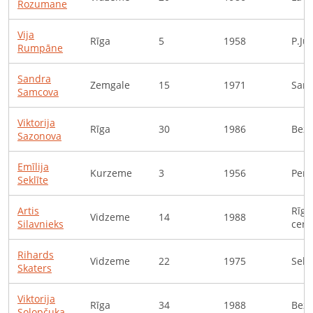
Rozumane
Vija
Rīga
5
1958
P.Ju
Rumpāne
Sandra
Zemgale
15
1971
Saml
Samcova
Viktorija
Rīga
30
1986
Bezd
Sazonova
Emīlija
Kurzeme
3
1956
Pens
Seklīte
Artis
Rīga
Vidzeme
14
1988
Silavnieks
cent
Rihards
Vidzeme
22
1975
Selt
Skaters
Viktorija
Rīga
34
1988
Bezd
Solopčuka