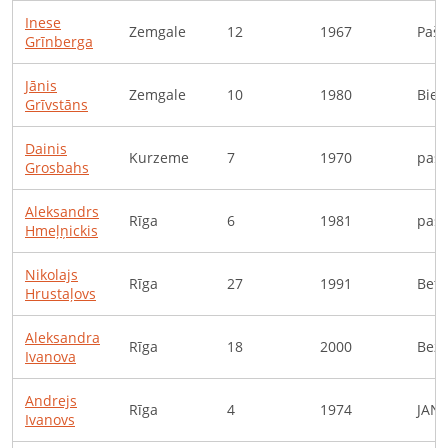
Inese
Zemgale
12
1967
Pašn
Grīnberga
Jānis
Zemgale
10
1980
Bied
Grīvstāns
Dainis
Kurzeme
7
1970
pašn
Grosbahs
Aleksandrs
Rīga
6
1981
pašn
Hmeļņickis
Nikolajs
Rīga
27
1991
Beto
Hrustaļovs
Aleksandra
Rīga
18
2000
Bezd
Ivanova
Andrejs
Rīga
4
1974
JANI
Ivanovs