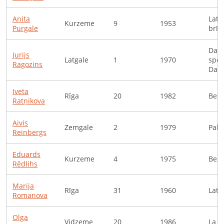
Anita
Latv
Kurzeme
9
1953
Purgale
brīv
Daug
Jurijs
Latgale
1
1970
spor
Ragozins
Daug
Iveta
Rīga
20
1982
Bezd
Ratņikova
Aivis
Zemgale
2
1979
Pakā
Reinbergs
Eduards
Kurzeme
4
1975
Bezd
Rēdlihs
Marija
Rīga
31
1960
Latv
Romanova
Olga
Vidzeme
20
1986
La fl