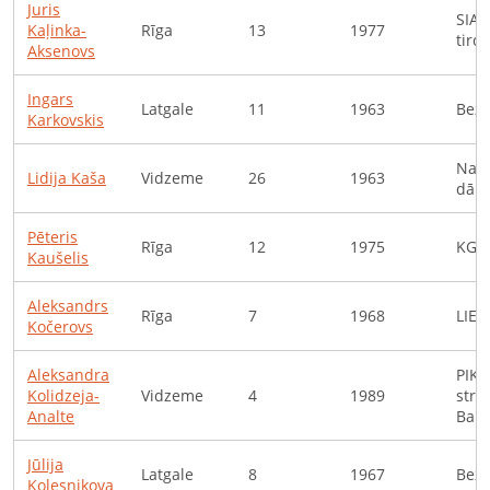
Juris
SIA 
Kaļinka-
Rīga
13
1977
tird
Aksenovs
Ingars
Latgale
11
1963
Bezd
Karkovskis
Naci
Lidija
Kaša
Vidzeme
26
1963
dārz
Pēteris
Rīga
12
1975
KGS 
Kaušelis
Aleksandrs
Rīga
7
1968
LIEN
Kočerovs
Aleksandra
PIK
Kolidzeja-
Vidzeme
4
1989
stru
Analte
Bale
Jūlija
Latgale
8
1967
Bezd
Koļesņikova