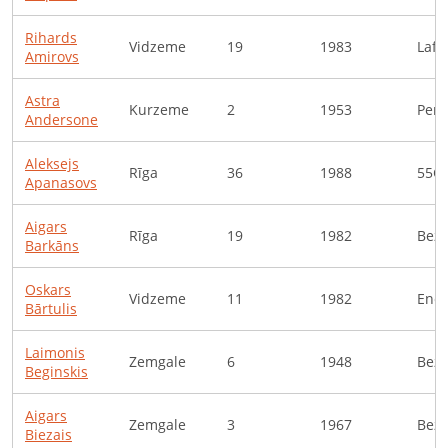
Rihards
Vidzeme
19
1983
Lafl
Amirovs
Astra
Kurzeme
2
1953
Pens
Andersone
Aleksejs
Rīga
36
1988
55C
Apanasovs
Aigars
Rīga
19
1982
Bezd
Barkāns
Oskars
Vidzeme
11
1982
Ener
Bārtulis
Laimonis
Zemgale
6
1948
Bezd
Beginskis
Aigars
Zemgale
3
1967
Bezd
Biezais