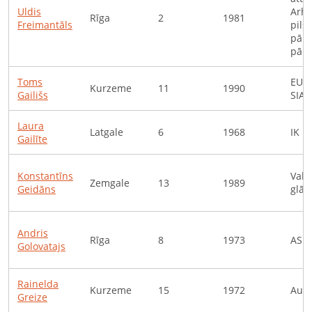
Uldis
Arhi
Rīga
2
1981
Freimantāls
pils
pārv
pārv
Toms
EUR
Kurzeme
11
1990
Gailišs
SIA
Laura
Latgale
6
1968
IK P
Gailīte
Konstantīns
Vals
Zemgale
13
1989
Geidāns
glāb
Andris
Rīga
8
1973
ASIS
Golovatajs
Rainelda
Kurzeme
15
1972
Auto
Greize