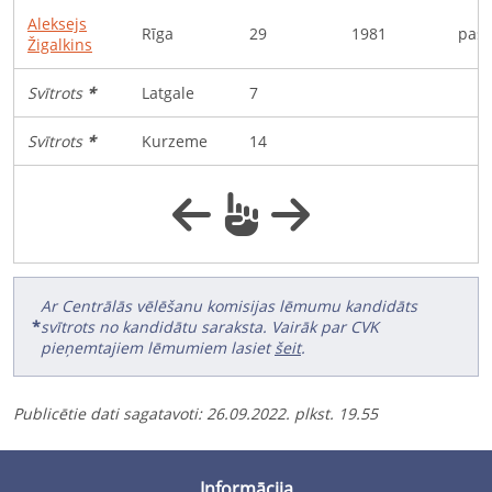
Aleksejs
Rīga
29
1981
pašn
Žigalkins
Svītrots
*
Latgale
7
Svītrots
*
Kurzeme
14
Ar Centrālās vēlēšanu komisijas lēmumu kandidāts
*
svītrots no kandidātu saraksta. Vairāk par CVK
pieņemtajiem lēmumiem lasiet
šeit
.
Publicētie dati sagatavoti
:
26.09.2022. plkst. 19.55
Informācija