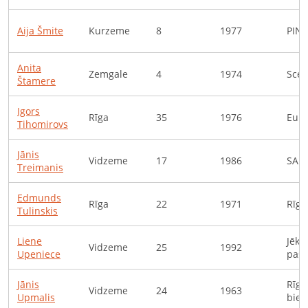
Aija
Šmite
Kurzeme
8
1977
PIN
Anita
Zemgale
4
1974
Scen
Štamere
Igors
Rīga
35
1976
Euro
Tihomirovs
Jānis
Vidzeme
17
1986
SAP
Treimanis
Edmunds
Rīga
22
1971
Rīgas
Tulinskis
Liene
Jēka
Vidzeme
25
1992
Upeniece
pašv
Jānis
Rīga
Vidzeme
24
1963
Upmalis
bied