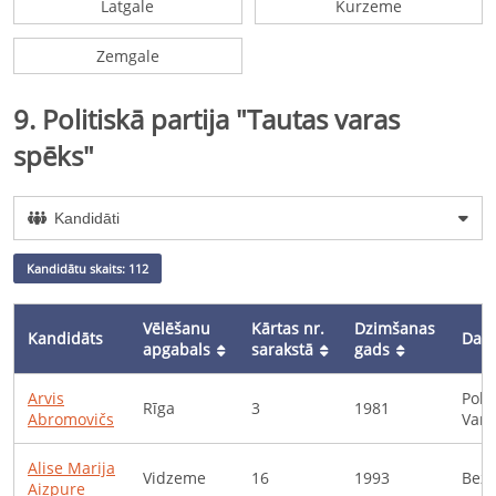
Latgale
Kurzeme
Zemgale
9
.
Politiskā partija "Tautas varas
spēks"
Kandidāti
Kandidātu skaits: 112
Vēlēšanu
Kārtas nr.
Dzimšanas
Kandidāts
Darb
apgabals
sarakstā
gads
Arvis
Poli
Rīga
3
1981
Abromovičs
Vara
Alise Marija
Vidzeme
16
1993
Bezd
Aizpure