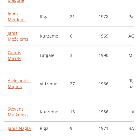
Magone
Igors
Rīga
21
1978
Pašn
Meidens
Jānis
Kurzeme
6
1969
ACDC
Mežciems
Guntis
Latgale
3
1990
Murm
Mičuls
Aleksandrs
Rīga
Vidzeme
27
1966
Miņins
pama
Stevens
Kurzeme
13
1986
Lafi
Muižnieks
Jānis
Nagla
Rīga
9
1971
BAI