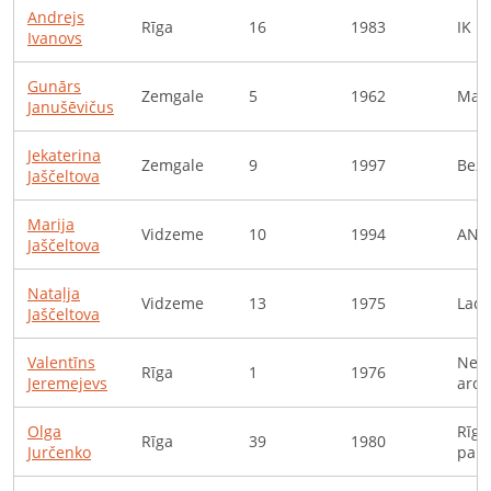
Andrejs
Rīga
16
1983
IK M
Ivanovs
Gunārs
Zemgale
5
1962
Maes
Janušēvičus
Jekaterina
Zemgale
9
1997
Bezd
Jaščeltova
Marija
Vidzeme
10
1994
ANVO
Jaščeltova
Nataļja
Vidzeme
13
1975
Lady
Jaščeltova
Valentīns
Neat
Rīga
1
1976
Jeremejevs
arod
Olga
Rīga
Rīga
39
1980
Jurčenko
pama