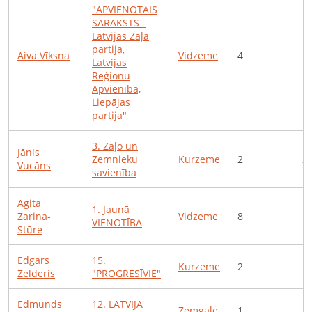
"APVIENOTAIS
SARAKSTS -
Latvijas Zaļā
partija,
Aiva
Vīksna
Vidzeme
4
2
Latvijas
Reģionu
Apvienība,
Liepājas
partija"
3
.
Zaļo un
Jānis
Zemnieku
Kurzeme
2
2
Vucāns
savienība
Agita
1
.
Jaunā
Zariņa-
Vidzeme
8
1
VIENOTĪBA
Stūre
Edgars
15
.
Kurzeme
2
1
Zelderis
"PROGRESĪVIE"
Edmunds
12
.
LATVIJA
Zemgale
1
1