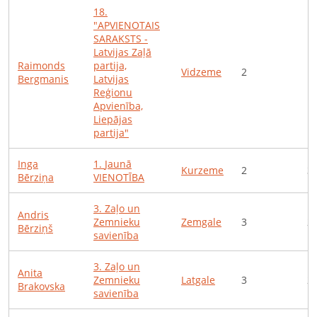
18
.
"APVIENOTAIS
SARAKSTS -
Latvijas Zaļā
Raimonds
partija,
Vidzeme
2
1
Bergmanis
Latvijas
Reģionu
Apvienība,
Liepājas
partija"
Inga
1
.
Jaunā
Kurzeme
2
3
Bērziņa
VIENOTĪBA
3
.
Zaļo un
Andris
Zemnieku
Zemgale
3
2
Bērziņš
savienība
3
.
Zaļo un
Anita
Zemnieku
Latgale
3
2
Brakovska
savienība