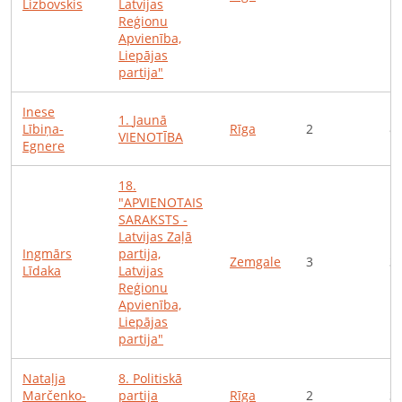
Lizbovskis
Latvijas
Reģionu
Apvienība,
Liepājas
partija"
Inese
1
.
Jaunā
Lībiņa-
Rīga
2
8
VIENOTĪBA
Egnere
18
.
"APVIENOTAIS
SARAKSTS -
Latvijas Zaļā
Ingmārs
partija,
Zemgale
3
3
Līdaka
Latvijas
Reģionu
Apvienība,
Liepājas
partija"
Nataļja
8
.
Politiskā
Marčenko-
partija
Rīga
2
3