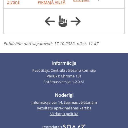
Zivtiņš
PIRMAJĀ VIETĀ
Publicētie dati sagatavoti
:
17.10.2022. plkst. 11.47
Informācija
Pasūtītājs: Centrālā vēlēšanu komisija
Pārlūks: Chrome 131
Sistēmas versija: 1.2.0.61
Noderīgi
Informācija par 14. Saeimas vēlēšanām
Rezultātu aprēķināšanas kārtība
Sīkdatņu politika
Izstrādātājs