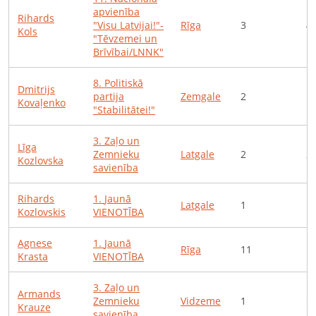
apvienība
Rihards
"Visu Latvijai!"-
Rīga
3
4
Kols
"Tēvzemei un
Brīvībai/LNNK"
8
.
Politiskā
Dmitrijs
partija
Zemgale
2
1
Kovaļenko
"Stabilitātei!"
3
.
Zaļo un
Līga
Zemnieku
Latgale
2
2
Kozlovska
savienība
Rihards
1
.
Jaunā
Latgale
1
1
Kozlovskis
VIENOTĪBA
Agnese
1
.
Jaunā
Rīga
11
1
Krasta
VIENOTĪBA
3
.
Zaļo un
Armands
Zemnieku
Vidzeme
1
5
Krauze
savienība