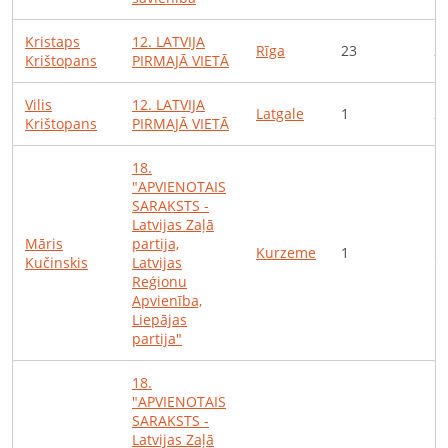
Kristaps
12
.
LATVIJA
Rīga
23
2
Krištopans
PIRMAJĀ VIETĀ
Vilis
12
.
LATVIJA
Latgale
1
2
Krištopans
PIRMAJĀ VIETĀ
18
.
"APVIENOTAIS
SARAKSTS -
Latvijas Zaļā
Māris
partija,
Kurzeme
1
5
Kučinskis
Latvijas
Reģionu
Apvienība,
Liepājas
partija"
18
.
"APVIENOTAIS
SARAKSTS -
Latvijas Zaļā