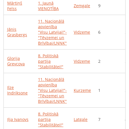
Mārtiņš
1
.
Jaunā
Zemgale
9
1
Felss
VIENOTĪBA
11
.
Nacionālā
apvienība
Jānis
"Visu Latvijai!"-
Vidzeme
6
2
Grasbergs
"Tēvzemei un
Brīvībai/LNNK"
8
.
Politiskā
Glorija
partija
Vidzeme
2
2
Grevcova
"Stabilitātei!"
11
.
Nacionālā
apvienība
Ilze
"Visu Latvijai!"-
Kurzeme
1
2
Indriksone
"Tēvzemei un
Brīvībai/LNNK"
8
.
Politiskā
Iļja
Ivanovs
partija
Latgale
7
4
"Stabilitātei!"