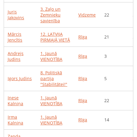
3
.
Zaļo un
Juris
Zemnieku
Vidzeme
22
2
Jakovins
savienība
Mārcis
12
.
LATVIJA
Rīga
21
2
Jencītis
PIRMAJĀ VIETĀ
Andrejs
1
.
Jaunā
Rīga
3
1
Judins
VIENOTĪBA
8
.
Politiskā
Igors
Judins
partija
Rīga
5
2
"Stabilitātei!"
Inese
1
.
Jaunā
Rīga
22
1
Kalniņa
VIENOTĪBA
Irma
1
.
Jaunā
Rīga
14
3
Kalniņa
VIENOTĪBA
Zanda