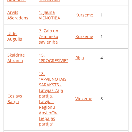
Arvils
1
.
Jaunā
Kurzeme
1
4
Ašeradens
VIENOTĪBA
3
.
Zaļo un
Uldis
Zemnieku
Kurzeme
1
4
Augulis
savienība
Skaidrīte
15
.
Rīga
4
3
Ābrama
"PROGRESĪVIE"
18
.
"APVIENOTAIS
SARAKSTS -
Latvijas Zaļā
Česlavs
partija,
Vidzeme
8
2
Batņa
Latvijas
Reģionu
Apvienība,
Liepājas
partija"