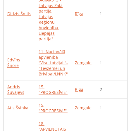
Latvijas Zaļā
partija,
Didzis
Šmits
Rīga
1
4
Latvijas
Reģionu
Apvienība,
Liepājas
partija"
11
.
Nacionālā
apvienība
Edvīns
"Visu Latvijai!"-
Zemgale
1
2
Šnore
"Tēvzemei un
Brīvībai/LNNK"
Andris
15
.
Rīga
2
4
Šuvajevs
"PROGRESĪVIE"
15
.
Atis
Švinka
Zemgale
1
8
"PROGRESĪVIE"
18
.
"APVIENOTAIS