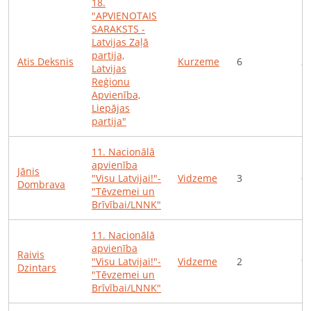
18
.
"APVIENOTAIS
SARAKSTS -
Latvijas Zaļā
partija,
Atis
Deksnis
Kurzeme
6
3
Latvijas
Reģionu
Apvienība,
Liepājas
partija"
11
.
Nacionālā
apvienība
Jānis
"Visu Latvijai!"-
Vidzeme
3
6
Dombrava
"Tēvzemei un
Brīvībai/LNNK"
11
.
Nacionālā
apvienība
Raivis
"Visu Latvijai!"-
Vidzeme
2
9
Dzintars
"Tēvzemei un
Brīvībai/LNNK"