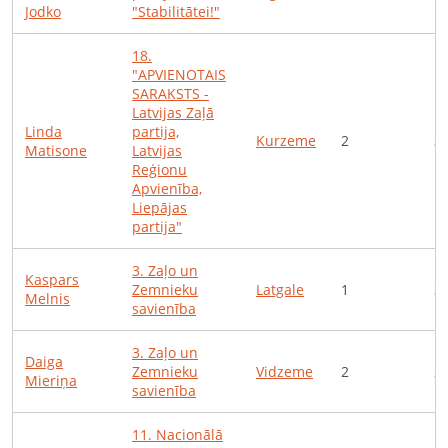
Jodko
"Stabilitātei!"
18
.
"APVIENOTAIS
SARAKSTS -
Latvijas Zaļā
Linda
partija,
Kurzeme
2
3
Matisone
Latvijas
Reģionu
Apvienība,
Liepājas
partija"
3
.
Zaļo un
Kaspars
Zemnieku
Latgale
1
3
Melnis
savienība
3
.
Zaļo un
Daiga
Zemnieku
Vidzeme
2
2
Mieriņa
savienība
11
.
Nacionālā