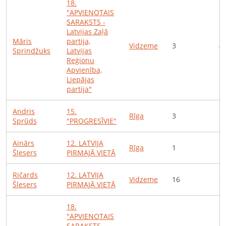
18
.
"APVIENOTAIS
SARAKSTS -
Latvijas Zaļā
Māris
partija,
Vidzeme
3
4
Sprindžuks
Latvijas
Reģionu
Apvienība,
Liepājas
partija"
Andris
15
.
Rīga
3
5
Sprūds
"PROGRESĪVIE"
Ainārs
12
.
LATVIJA
Rīga
1
1
Šlesers
PIRMAJĀ VIETĀ
Ričards
12
.
LATVIJA
Vidzeme
16
3
Šlesers
PIRMAJĀ VIETĀ
18
.
"APVIENOTAIS
SARAKSTS -