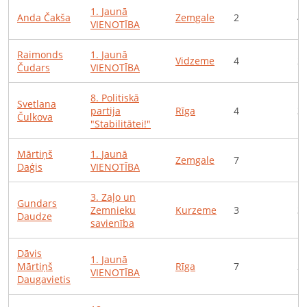
1
.
Jaunā
Anda
Čakša
Zemgale
2
4
VIENOTĪBA
Raimonds
1
.
Jaunā
Vidzeme
4
2
Čudars
VIENOTĪBA
8
.
Politiskā
Svetlana
partija
Rīga
4
3
Čulkova
"Stabilitātei!"
Mārtiņš
1
.
Jaunā
Zemgale
7
1
Daģis
VIENOTĪBA
3
.
Zaļo un
Gundars
Zemnieku
Kurzeme
3
3
Daudze
savienība
Dāvis
1
.
Jaunā
Mārtiņš
Rīga
7
2
VIENOTĪBA
Daugavietis