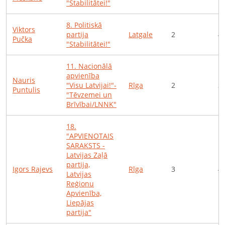
"Stabilitātei!"
8
.
Politiskā
Viktors
partija
Latgale
2
4
Pučka
"Stabilitātei!"
11
.
Nacionālā
apvienība
Nauris
"Visu Latvijai!"-
Rīga
2
3
Puntulis
"Tēvzemei un
Brīvībai/LNNK"
18
.
"APVIENOTAIS
SARAKSTS -
Latvijas Zaļā
partija,
Igors
Rajevs
Rīga
3
4
Latvijas
Reģionu
Apvienība,
Liepājas
partija"