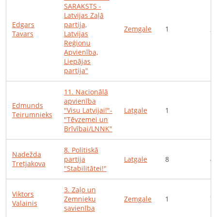
SARAKSTS -
Latvijas Zaļā
Edgars
partija,
Zemgale
1
2
Tavars
Latvijas
Reģionu
Apvienība,
Liepājas
partija"
11
.
Nacionālā
apvienība
Edmunds
"Visu Latvijai!"-
Latgale
1
1
Teirumnieks
"Tēvzemei un
Brīvībai/LNNK"
8
.
Politiskā
Nadežda
partija
Latgale
8
4
Tretjakova
"Stabilitātei!"
3
.
Zaļo un
Viktors
Zemnieku
Zemgale
1
7
Valainis
savienība