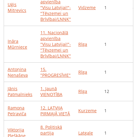
apvienība
Uģis
"Visu Latvijai!"-
Vidzeme
1
8
Mitrevics
"Tēvzemei un
Brīvībai/LNNK"
11
.
Nacionālā
apvienība
Ināra
"Visu Latvijai!"-
Rīga
1
5
Mūrniece
"Tēvzemei un
Brīvībai/LNNK"
Antoņina
15
.
Rīga
1
5
Ņenaševa
"PROGRESĪVIE"
Jānis
1
.
Jaunā
Rīga
12
1
Patmalnieks
VIENOTĪBA
Ramona
12
.
LATVIJA
Kurzeme
1
1
Petraviča
PIRMAJĀ VIETĀ
8
.
Politiskā
Viktorija
partija
Latgale
1
6
Pleškāne