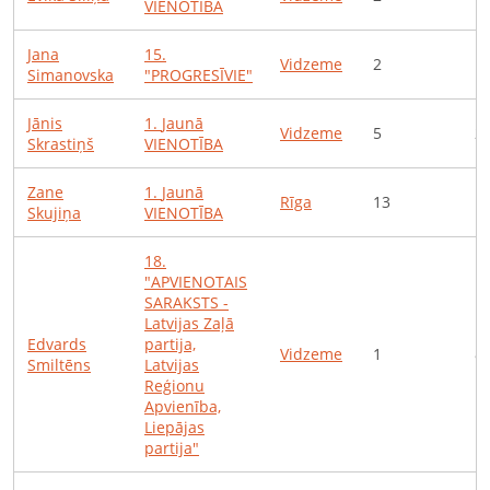
VIENOTĪBA
Jana
15
.
Vidzeme
2
1
Simanovska
"PROGRESĪVIE"
Jānis
1
.
Jaunā
Vidzeme
5
2
Skrastiņš
VIENOTĪBA
Zane
1
.
Jaunā
Rīga
13
1
Skujiņa
VIENOTĪBA
18
.
"APVIENOTAIS
SARAKSTS -
Latvijas Zaļā
Edvards
partija,
Vidzeme
1
8
Smiltēns
Latvijas
Reģionu
Apvienība,
Liepājas
partija"