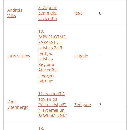
3
.
Zaļo un
Andrejs
Zemnieku
Rīga
6
1
Vilks
savienība
18
.
"APVIENOTAIS
SARAKSTS -
Latvijas Zaļā
partija,
Juris
Viļums
Latgale
1
1
Latvijas
Reģionu
Apvienība,
Liepājas
partija"
11
.
Nacionālā
apvienība
Jānis
"Visu Latvijai!"-
Zemgale
2
3
Vitenbergs
"Tēvzemei un
Brīvībai/LNNK"
18
.