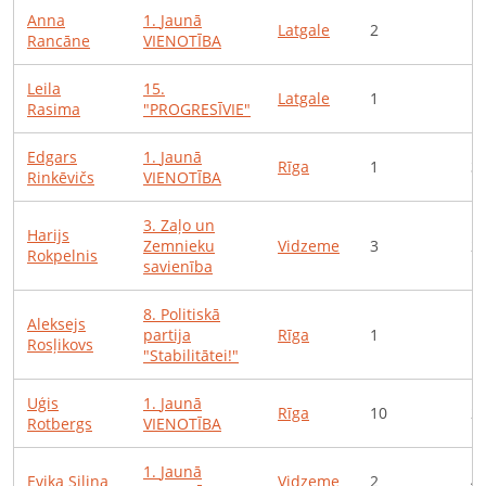
Anna
1
.
Jaunā
Latgale
2
1
Rancāne
VIENOTĪBA
Leila
15
.
Latgale
1
1
Rasima
"PROGRESĪVIE"
Edgars
1
.
Jaunā
Rīga
1
3
Rinkēvičs
VIENOTĪBA
3
.
Zaļo un
Harijs
Zemnieku
Vidzeme
3
2
Rokpelnis
savienība
8
.
Politiskā
Aleksejs
partija
Rīga
1
1
Rosļikovs
"Stabilitātei!"
Uģis
1
.
Jaunā
Rīga
10
2
Rotbergs
VIENOTĪBA
1
.
Jaunā
Evika
Siliņa
Vidzeme
2
4