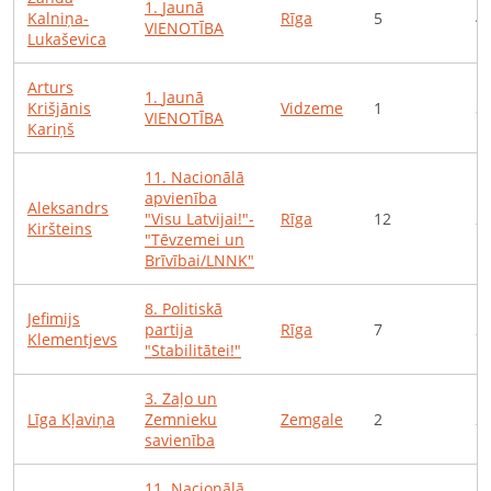
1
.
Jaunā
Kalniņa-
Rīga
5
4
VIENOTĪBA
Lukaševica
Arturs
1
.
Jaunā
Krišjānis
Vidzeme
1
3
VIENOTĪBA
Kariņš
11
.
Nacionālā
apvienība
Aleksandrs
"Visu Latvijai!"-
Rīga
12
2
Kiršteins
"Tēvzemei un
Brīvībai/LNNK"
8
.
Politiskā
Jefimijs
partija
Rīga
7
2
Klementjevs
"Stabilitātei!"
3
.
Zaļo un
Līga
Kļaviņa
Zemnieku
Zemgale
2
2
savienība
11
.
Nacionālā