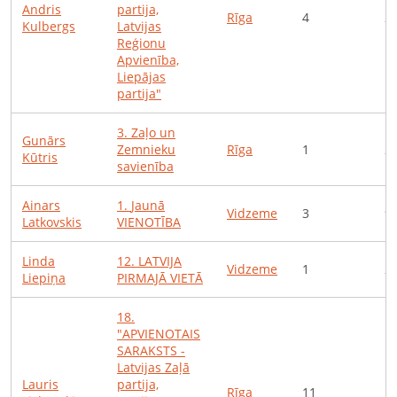
Andris
partija,
Rīga
4
2
Kulbergs
Latvijas
Reģionu
Apvienība,
Liepājas
partija"
3
.
Zaļo un
Gunārs
Zemnieku
Rīga
1
2
Kūtris
savienība
Ainars
1
.
Jaunā
Vidzeme
3
9
Latkovskis
VIENOTĪBA
Linda
12
.
LATVIJA
Vidzeme
1
2
Liepiņa
PIRMAJĀ VIETĀ
18
.
"APVIENOTAIS
SARAKSTS -
Latvijas Zaļā
Lauris
partija,
Rīga
11
1