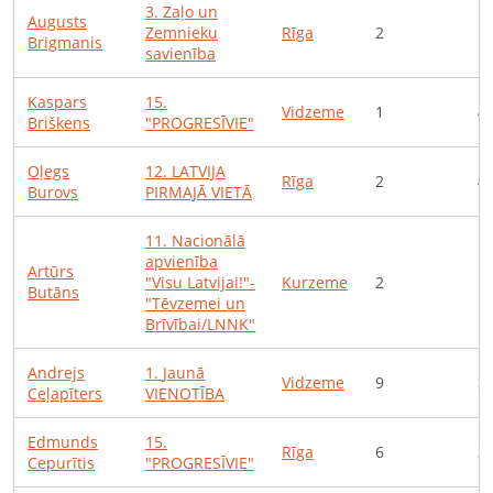
3
.
Zaļo un
Augusts
Zemnieku
Rīga
2
1
Brigmanis
savienība
Kaspars
15
.
Vidzeme
1
4
Briškens
"PROGRESĪVIE"
Oļegs
12
.
LATVIJA
Rīga
2
4
Burovs
PIRMAJĀ VIETĀ
11
.
Nacionālā
apvienība
Artūrs
"Visu Latvijai!"-
Kurzeme
2
1
Butāns
"Tēvzemei un
Brīvībai/LNNK"
Andrejs
1
.
Jaunā
Vidzeme
9
3
Ceļapīters
VIENOTĪBA
Edmunds
15
.
Rīga
6
3
Cepurītis
"PROGRESĪVIE"