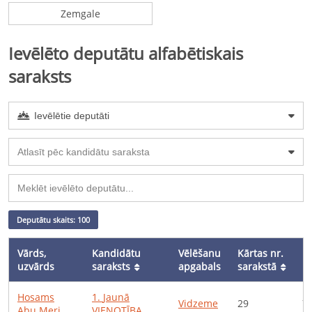
Zemgale
Ievēlēto deputātu alfabētiskais
saraksts
Ievēlētie deputāti
Atlasīt pēc kandidātu saraksta
Deputātu skaits: 100
Vārds,
Kandidātu
Vēlēšanu
Kārtas nr.
Pl
uzvārds
saraksts
apgabals
sarakstā
Hosams
1
.
Jaunā
Vidzeme
29
7
Abu Meri
VIENOTĪBA